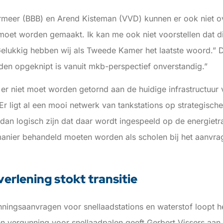
eer (BBB) en Arend Kisteman (VVD) kunnen er ook niet ove
oet worden gemaakt. Ik kan me ook niet voorstellen dat di
elukkig hebben wij als Tweede Kamer het laatste woord.” Da
den opgeknipt is vanuit mkb-perspectief onverstandig.”
er niet moet worden getornd aan de huidige infrastructuur 
“Er ligt al een mooi netwerk van tankstations op strategisch
r dan logisch zijn dat daar wordt ingespeeld op de energietra
manier behandeld moeten worden als scholen bij het aanvra
erlening stokt transitie
ingsaanvragen voor snellaadstations en waterstof loopt het
n vergunning voor snellaadpalen geeft Gerbert Vissers aan. 