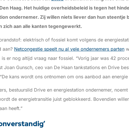
Den Haag. Het huidige overheidsbeleid is tegen het hinder
ion ondernemer. Zij willen niets liever dan hun steentje 
n zich aan alle kanten tegengewerkt.
andstof: elektrisch of fossiel komt volgens de energiesta
d aan?
Netcongestie speelt nu al vele ondernemers parten
w
 is er nog altijd vraag naar fossiel. “Vorig jaar was 42 proc
jst Joan Gunsch, ceo van De Haan tankstations en Drive bes
 “De kans wordt ons ontnomen om ons aanbod aan energie vo
rs, bestuurslid Drive en energiestation ondernemer, noemt 
wordt de energietransitie juist geblokkeerd. Bovendien wille
an heeft.”
onverstandig’