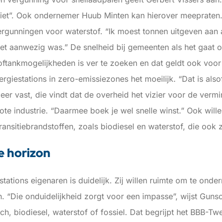
et”. Ook ondernemer Huub Minten kan hierover meepraten. Hi
gunningen voor waterstof. “Ik moest tonnen uitgeven aan 
niet aanwezig was.” De snelheid bij gemeenten als het gaa
ftankmogelijkheden is ver te zoeken en dat geldt ook voor
iestations in zero-emissiezones het moeilijk. “Dat is alsof
eer vast, die vindt dat de overheid het vizier voor de verm
rote industrie. “Daarmee boek je wel snelle winst.” Ook wil
ansitiebrandstoffen, zoals biodiesel en waterstof, die ook 
de horizon
tations eigenaren is duidelijk. Zij willen ruimte om te ond
n. “Die onduidelijkheid zorgt voor een impasse”, wijst Gunsc
sch, biodiesel, waterstof of fossiel. Dat begrijpt het BBB-T