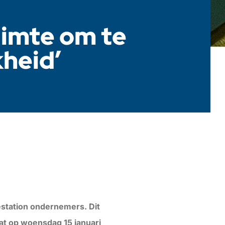
uimte om te
heid’
station ondernemers. Dit
t op woensdag 15 januari