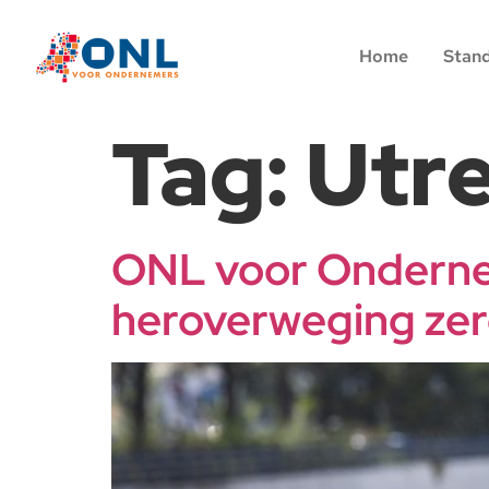
Home
Stan
Tag:
Utr
ONL voor Ondernem
heroverweging zer