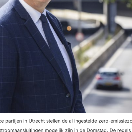
ieke partijen in Utrecht stellen de al ingestelde zero-emissi
troomaansluitingen mogelijk zijn in de Domstad. De regels