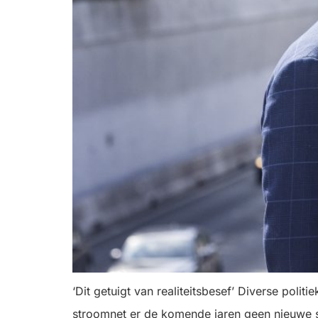
‘Dit getuigt van realiteitsbesef’ Diverse polit
stroomnet er de komende jaren geen nieuwe s