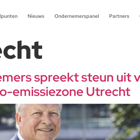
dpunten
Nieuws
Ondernemerspanel
Partners
echt
ers spreekt steun uit 
o-emissiezone Utrecht