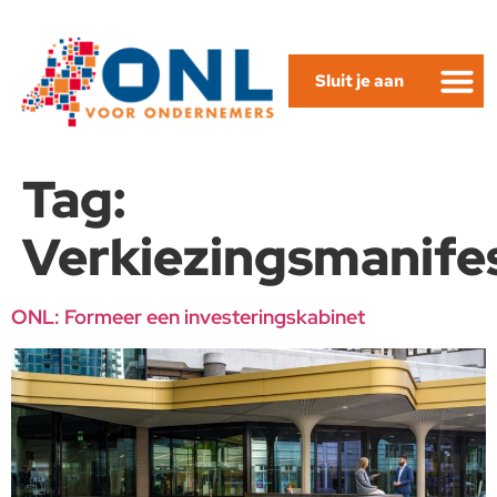
Sluit je aan
Tag:
Verkiezingsmanife
ONL: Formeer een investeringskabinet