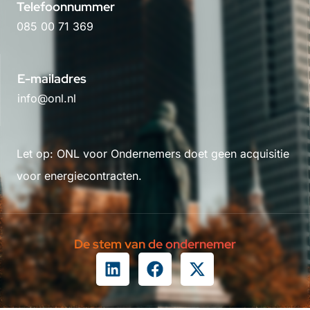
Telefoonnummer
085 00 71 369
E-mailadres
info@onl.nl
Let op: ONL voor Ondernemers doet geen acquisitie
voor energiecontracten.
De stem van de ondernemer