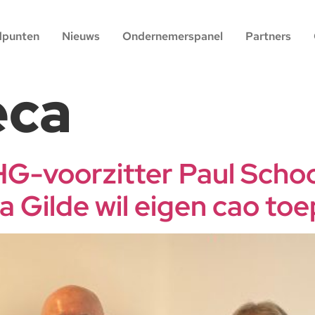
dpunten
Nieuws
Ondernemerspanel
Partners
eca
HG-voorzitter Paul Scho
 Gilde wil eigen cao toe