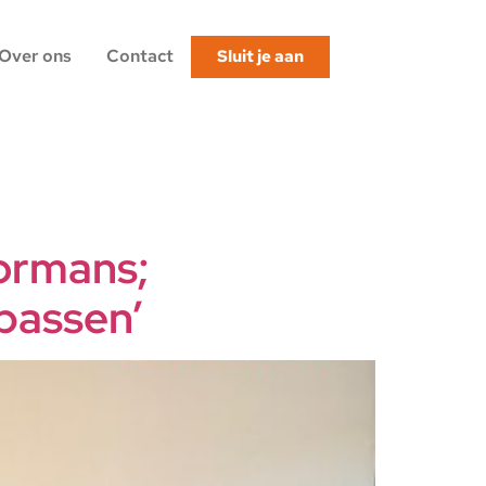
Over ons
Contact
Sluit je aan
ormans;
passen’